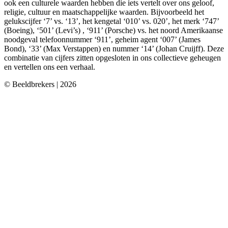
ook een culturele waarden hebben die iets vertelt over ons geloof,
religie, cultuur en maatschappelijke waarden. Bijvoorbeeld het
gelukscijfer ‘7’ vs. ‘13’, het kengetal ‘010’ vs. 020’, het merk ‘747’
(Boeing), ‘501’ (Levi’s) , ‘911’ (Porsche) vs. het noord Amerikaanse
noodgeval telefoonnummer ‘911’, geheim agent ‘007’ (James
Bond), ‘33’ (Max Verstappen) en nummer ‘14’ (Johan Cruijff). Deze
combinatie van cijfers zitten opgesloten in ons collectieve geheugen
en vertellen ons een verhaal.
© Beeldbrekers | 2026